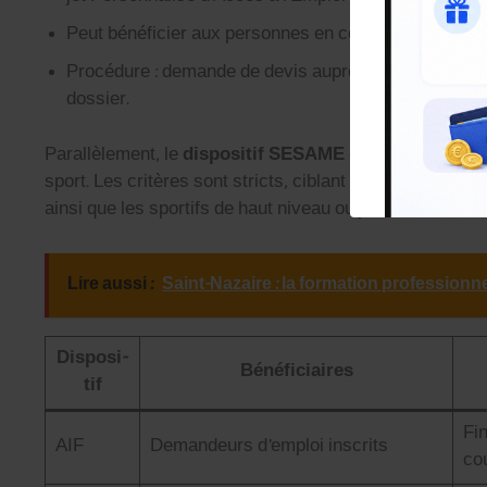
Peut béné­fici­er aux per­son­nes en con­trats de reclasse
Procé­dure : demande de devis auprès de la Fédéra­tion 
dossier.
Par­al­lèle­ment, le
dis­posi­tif SESAME
offre aux jeunes de
sport. Les critères sont stricts, ciblant par­ti­c­ulière­ment
ain­si que les sportifs de haut niveau ou jeunes en décr
Lire aussi :
Saint-Nazaire : la formation professionnel
Dis­posi­
Béné­fi­ci­aires
tif
Fin
AIF
Deman­deurs d’emploi inscrits
cou