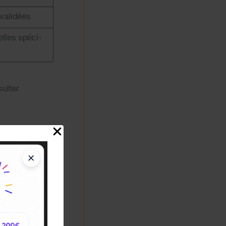
s validées
elles spé­ci­
sul­ter
es deman­deurs
les Mis­sions
ion dans le Pro­