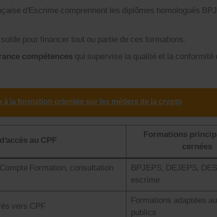
 Française d’Escrime com­pren­nent les diplômes homo­logués B
 sol­de pour financer tout ou par­tie de ces for­ma­tions.
rance com­pé­tences
qui super­vise la qual­ité et la con­for­mité
 la formation orientée sur les métiers de la crypto
For­ma­tions prin­ci­
 d’accès au CPF
cernées
Compte For­ma­tion, con­sul­ta­tion
BPJEPS, DEJEPS, DE
escrime
For­ma­tions adap­tées a
férés vers CPF
publics