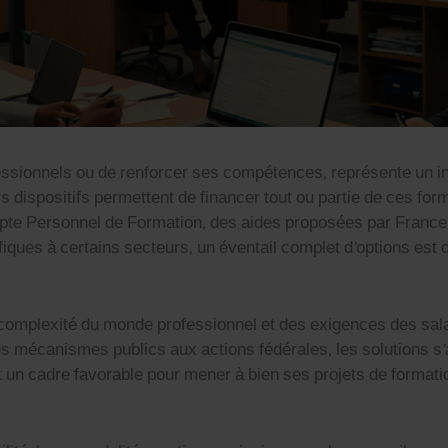
fes­sion­nels ou de ren­forcer ses com­pé­tences, représente un 
dis­posi­tifs per­me­t­tent de financer tout ou par­tie de ces for­
mpte Per­son­nel de For­ma­tion, des aides pro­posées par France 
­fiques à cer­tains secteurs, un éven­tail com­plet d’options est
a com­plex­ité du monde pro­fes­sion­nel et des exi­gences des sa
Des mécan­ismes publics aux actions fédérales, les solu­tions s
un cadre favor­able pour men­er à bien ses pro­jets de for­ma­t