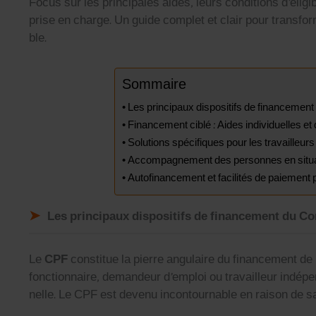
Focus sur les prin­ci­pales aides, leurs con­di­tions d’éligi
prise en charge. Un guide com­plet et clair pour trans­former
ble.
Som­maire
Les prin­ci­paux dis­posi­tifs de finance­m
Finance­ment ciblé : Aides indi­vidu­elles et dis
Solu­tions spé­ci­fiques pour les tra­vailleu
Accom­pa­g­ne­ment des per­son­nes en sit­u
Aut­o­fi­nance­ment et facil­ités de paieme
Les principaux dispositifs de financement du C
Le
CPF
con­stitue la pierre angu­laire du finance­ment de la
fonc­tion­naire, deman­deur d’emploi ou tra­vailleur indépe
nelle. Le CPF est devenu incon­tourn­able en rai­son de sa s