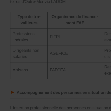
toires d’Outre-Mer via LADOM.
Type de tra­
Organ­ismes de finance­
vailleurs
ment FAF
Pro­fes­sions
Dem
FIFPL
libérales
avan
Dirigeants non
Pro
AGEFICE
salariés
cis
Resp
Arti­sans
FAFCEA
exa
Accompagnement des personnes en situation de
L’insertion pro­fes­sion­nelle des per­son­nes en sit­u­a­tion d