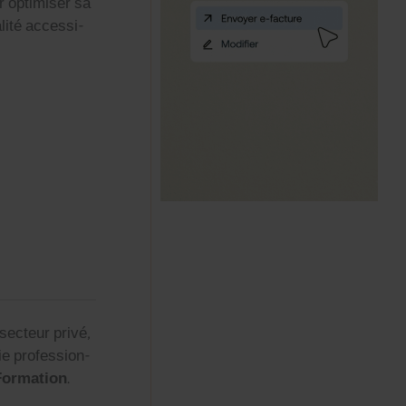
ur opti­miser sa
­ité acces­si­
u secteur privé,
e pro­fes­sion­
r­ma­tion
.