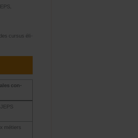
PJEPS,
 des cur­sus éli­
pales con­
SJEPS
ux métiers