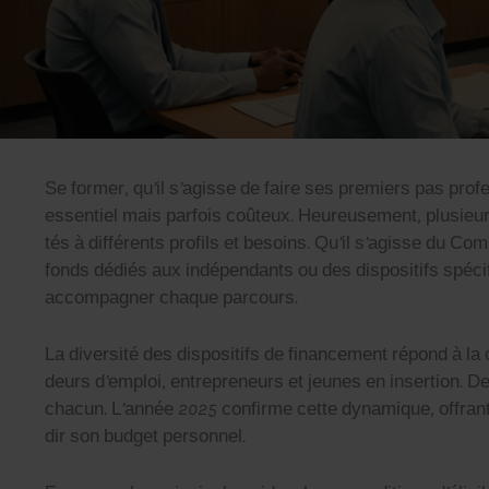
Se for­mer, qu’il s’agisse de faire ses pre­miers pas pro­
essen­tiel mais par­fois coû­teux. Heureuse­ment, plusieurs 
tés à dif­férents pro­fils et besoins. Qu’il s’agisse du Co
fonds dédiés aux indépen­dants ou des dis­posi­tifs spé­ci
accom­pa­g­n­er chaque par­cours.
La diver­sité des dis­posi­tifs de finance­ment répond à l
deurs d’emploi, entre­pre­neurs et jeunes en inser­tion. 
cha­cun. L’année 2025 con­firme cette dynamique, offrant 
dir son bud­get per­son­nel.