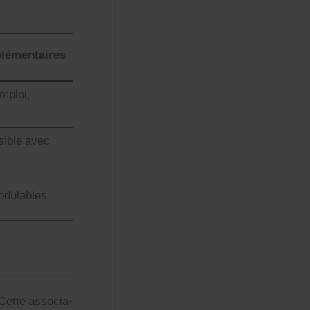
lé­men­taires
mploi,
i­ble avec
od­u­la­bles
 Cette asso­ci­a­