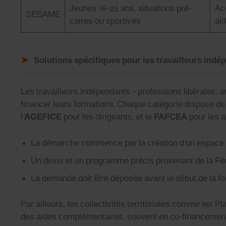
Jeunes 16–25 ans, sit­u­a­tions pré­
Acc
SESAME
caires ou sportives
aid
Solutions spécifiques pour les travailleurs indé
Les tra­vailleurs indépen­dants – pro­fes­sions libérales, 
financer leurs for­ma­tions. Chaque caté­gorie dis­pose d
l’
AGEFICE
pour les dirigeants, et le
FAFCEA
pour les ar
La démarche com­mence par la créa­tion d’un espace pe
Un devis et un pro­gramme pré­cis provenant de la Fé
La demande doit être déposée avant le début de la for­
Par ailleurs, les col­lec­tiv­ités ter­ri­to­ri­ales comme l
des aides com­plé­men­taires, sou­vent en co-finance­me