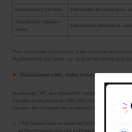
Deman­deurs d’emploi
Pos­si­bil­ité de cumul avec 
Tra­vailleurs indépen­
Déc­la­ra­tion annuelle et con­
dants
Pour max­imiser ce dis­posi­tif, il est con­seil­lé de tou­jours 
régulière­ment son sol­de, car un droit non util­isé peut se
Financement ciblé : Aides individuelles et dispos
Au-delà du CPF, des dis­posi­tifs com­plé­men­taires per­m
d’emploi et les jeunes en dif­fi­culté d’insertion. L’
Aide Ind
Locales, est l’exemple de ce sou­tien ciblé.
L’AIF finance tout ou par­tie de for­ma­tions non pris­es 
jet Per­son­nal­isé d’Accès à l’Emploi (PPAE).