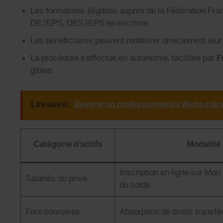
Les for­ma­tions éli­gi­bles auprès de la Fédéra­tion
DEJEPS, DESJEPS en escrime.
Les béné­fi­ci­aires peu­vent mobilis­er directe­ment leur
La procé­dure s’effectue en autonomie, facil­itée par
F
gi­bles.
Lire aussi :
Devenir un professionnel du Web3 grâce à
Caté­gorie d’actifs
Modal­ité
Inscrip­tion en ligne sur Mon 
Salariés du privé
du sol­de
Fonc­tion­naires
Absorp­tion de droits trans­