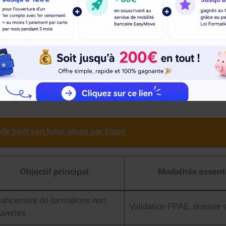
­ment, en tran­si­tion pro­fes­sion­nelle ou en par­cours d’inserti
Française d’Escrime, val­i­da­tion par con­seiller France Tra­va
 16 à 25 ans un accom­pa­g­ne­ment vers la qual­i­fi­ca­tion dans
 les rési­dents en Quartiers Pri­or­i­taires ou Zones de Revi­tal­i­sa
ochage.
le bâtit son futur, étape par étape
Objec­tif prin­ci­pal
Modal­ités essen­t
ance­ment de for­ma­tions non
Val­i­da­tion PPAE, dossier
­vertes