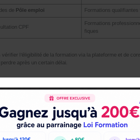
aides de
Pôle emploi
For­ma­tions qual­i­fi­ante
For­ma­tions pro­fes­sion­n
sul­ta­tion CPF
fiques
véri­fi­er l’éligibilité de la for­ma­tion via la plate­forme et de con­
 per­dre après un cer­tain délai.
itifs territoriaux pour 2025
e­t­tent de cou­vrir les besoins spé­ci­fiques, notam­ment pour l
i­vidu­elle à la For­ma­tion (AIF)
, gérée par
France Tra­vail
et 
en charge par d’autres dis­posi­tifs, sous con­di­tion de val­i­da­t