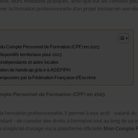
bilité, leurs modal­ités pra­tiques, ain­si que sur les con­seils po
 la for­ma­tion pro­fes­sion­nelle d’un pro­jet loin­tain en une réal
ent du Compte Per­son­nel de For­ma­tion (CPF) en 2025
­posi­tifs ter­ri­to­ri­aux pour 2025
rs indépen­dants et aides locales
­a­tion de hand­i­cap grâce à AGEFIPH
nt pro­posées par la Fédéra­tion Française d’Escrime
ompte Personnel de Formation (CPF) en 2025
 for­ma­tion pro­fes­sion­nelle. Il per­met à tout act­if – salarié d
n­dant – de cumuler des droits à for­ma­tion tout au long de sa vi
im­plic­ité d’usage via la plate­forme offi­cielle
Mon Compte Fo