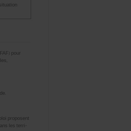
­u­a­tion
 (FAF) pour
les,
de.
ploi pro­posent
ns les ter­ri­