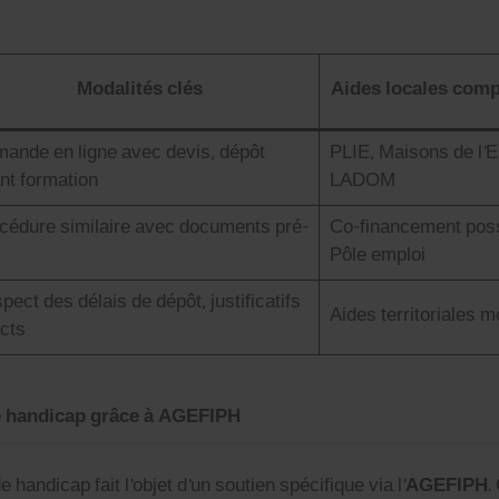
Modal­ités clés
Aides locales com­p
ande en ligne avec devis, dépôt
PLIE, Maisons de l’E
t for­ma­tion
LADOM
cé­dure sim­i­laire avec doc­u­ments pré­
Co-finance­ment pos­s
Pôle emploi
ect des délais de dépôt, jus­ti­fi­cat­ifs
Aides ter­ri­to­ri­ales m
cts
 handicap grâce à AGEFIPH
e hand­i­cap fait l’objet d’un sou­tien spé­ci­fique via l’
AGEFIPH
.