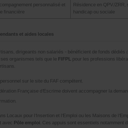
om­pa­g­ne­ment per­son­nal­isé et
Rési­dence en QPV/ZRR, sit
e finan­cière
hand­i­cap ou sociale
pendants et aides locales
arti­sans, dirigeants non salariés – béné­fi­cient de fonds dédiés
e ses organ­ismes tels que le
FIFPL
pour les pro­fes­sions libéra
ti­sans.
r­son­nel sur le site du FAF com­pé­tent.
déra­tion Française d’Escrime doivent accom­pa­g­n­er la deman
ma­tion.
es Plans Locaux pour l’Insertion et l’Emploi ou les Maisons de l’Em
nt avec
Pôle emploi
. Ces appuis sont essen­tiels notam­ment da