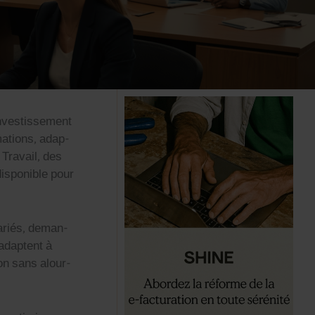
investisse­ment
ma­tions, adap­
Tra­vail, des
 disponible pour
lariés, deman­
’adaptent à
ion sans alour­