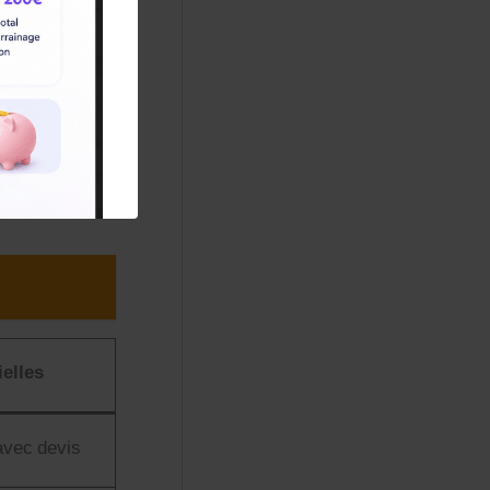
on.
il, et dépôt du
 les métiers du
­tion Rurale,
ielles
 avec devis